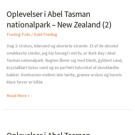
i
Oplevelser i Abel Tasman
Abel
Tasman
nationalpark – New Zealand (2)
nationalpark
–
Frøding Foto
/
Eskil Frøding
New
Dag 2. Urskov, tidevand og uberørte strande. Et af de absolut
Zealand
smukkeste steder, jeg har besøgt i mit liv, er Bark Bay i Abel
(2)
Tasman nationalpark. Bugten åbner sig med blødt, gyldent sand,
krystalklart turkis vand og en perfekt halvcirkel af skovklædte
bakker. Kontrasten mellem den tætte, grønne urskov og havets
klare farver er både
Read More »
Oplevelser
i
Abel