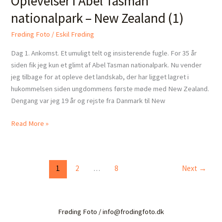
Oplevelser i Abel Tasman
Tasman
nationalpark – New Zealand (1)
nationalpark
–
Frøding Foto
/
Eskil Frøding
New
Dag 1. Ankomst. Et umuligt telt og insisterende fugle. For 35 år
Zealand
siden fik jeg kun et glimt af Abel Tasman nationalpark. Nu vender
(1)
jeg tilbage for at opleve det landskab, der har ligget lagret i
hukommelsen siden ungdommens første møde med New Zealand.
Dengang var jeg 19 år og rejste fra Danmark til New
Read More »
1
2
…
8
Next
→
Frøding Foto / info@frodingfoto.dk