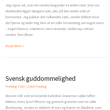
Jeg rejser ud, som om verden begynder et andet sted. Som om
skønheden ligger længere ude, dér, på den anden side af
horisonten. Jeg pakker det velkendte væk, vender blikket mod
det fjerne og lader mig føre af en stille forventning om noget mere
– noget klarere, stærkere, mere levende. Undervejs vokser
verden. Den åbner
Read More »
Svensk
guddommelighed
Svensk guddommelighed
Frøding Foto
/
Eskil Frøding
Skoven står som en levende katedral. Granernes søjler løfter
blikket, mens lyset filtrerer sig gennem grenene som en stille
åbenbaring. Jorden er dækket af mos og bærer en blødhed, som