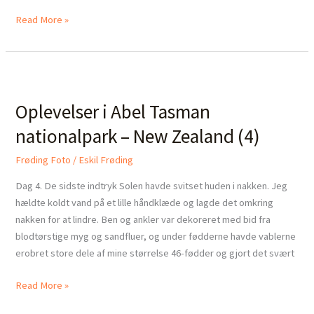
Read More »
Oplevelser
i
Oplevelser i Abel Tasman
Abel
Tasman
nationalpark – New Zealand (4)
nationalpark
–
Frøding Foto
/
Eskil Frøding
New
Dag 4. De sidste indtryk Solen havde svitset huden i nakken. Jeg
Zealand
hældte koldt vand på et lille håndklæde og lagde det omkring
(4)
nakken for at lindre. Ben og ankler var dekoreret med bid fra
blodtørstige myg og sandfluer, og under fødderne havde vablerne
erobret store dele af mine størrelse 46-fødder og gjort det svært
Read More »