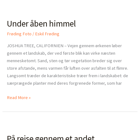
Under
åben
Under åben himmel
himmel
Frøding Foto
/
Eskil Frøding
JOSHUA TREE, CALIFORNIEN – Vejen gennem ørkenen løber
gennem et landskab, der ved første blik kan virke næsten
mennesketomt. Sand, sten og tør vegetation breder sig over
store afstande, mens varmen får luften over asfalten til at flimre.
Langsomt træder de karakteristiske træer frem i landskabet: de
særprægede planter med deres forgrenede former, som har
Read More »
På
rejse
På rejse gennem et andet
gennem