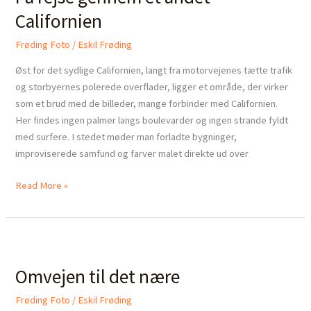
et
Californien
andet
Californien
Frøding Foto
/
Eskil Frøding
Øst for det sydlige Californien, langt fra motorvejenes tætte trafik
og storbyernes polerede overflader, ligger et område, der virker
som et brud med de billeder, mange forbinder med Californien.
Her findes ingen palmer langs boulevarder og ingen strande fyldt
med surfere. I stedet møder man forladte bygninger,
improviserede samfund og farver malet direkte ud over
Read More »
Omvejen
til
Omvejen til det nære
det
nære
Frøding Foto
/
Eskil Frøding