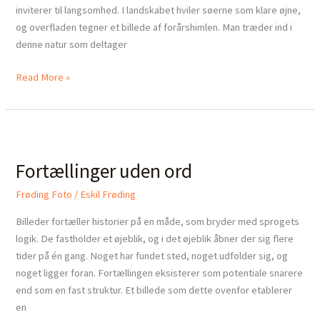
inviterer til langsomhed. I landskabet hviler søerne som klare øjne,
og overfladen tegner et billede af forårshimlen. Man træder ind i
denne natur som deltager
Read More »
Fortællinger
uden
Fortællinger uden ord
ord
Frøding Foto
/
Eskil Frøding
Billeder fortæller historier på en måde, som bryder med sprogets
logik. De fastholder et øjeblik, og i det øjeblik åbner der sig flere
tider på én gang. Noget har fundet sted, noget udfolder sig, og
noget ligger foran. Fortællingen eksisterer som potentiale snarere
end som en fast struktur. Et billede som dette ovenfor etablerer
en