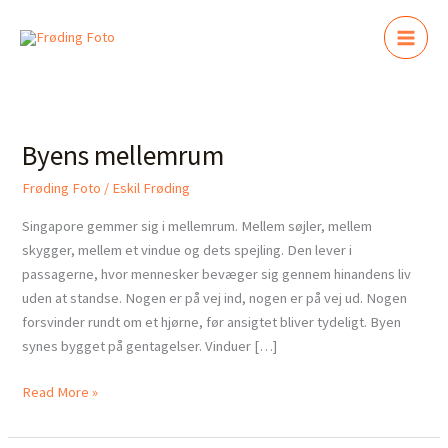
Gå
til
indholdet
Byens
mellemrum
Byens mellemrum
Frøding Foto
/
Eskil Frøding
Singapore gemmer sig i mellemrum. Mellem søjler, mellem
skygger, mellem et vindue og dets spejling. Den lever i
passagerne, hvor mennesker bevæger sig gennem hinandens liv
uden at standse. Nogen er på vej ind, nogen er på vej ud. Nogen
forsvinder rundt om et hjørne, før ansigtet bliver tydeligt. Byen
synes bygget på gentagelser. Vinduer […]
Read More »