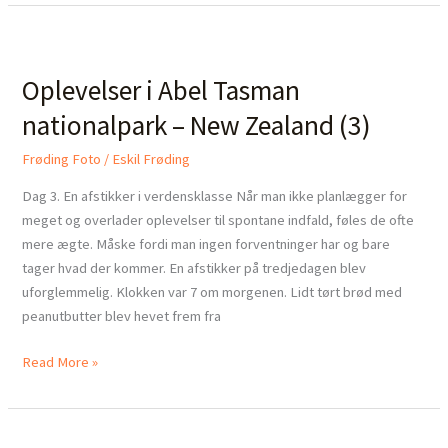
Oplevelser
i
Oplevelser i Abel Tasman
Abel
Tasman
nationalpark – New Zealand (3)
nationalpark
–
Frøding Foto
/
Eskil Frøding
New
Dag 3. En afstikker i verdensklasse Når man ikke planlægger for
Zealand
meget og overlader oplevelser til spontane indfald, føles de ofte
(3)
mere ægte. Måske fordi man ingen forventninger har og bare
tager hvad der kommer. En afstikker på tredjedagen blev
uforglemmelig. Klokken var 7 om morgenen. Lidt tørt brød med
peanutbutter blev hevet frem fra
Read More »
Oplevelser