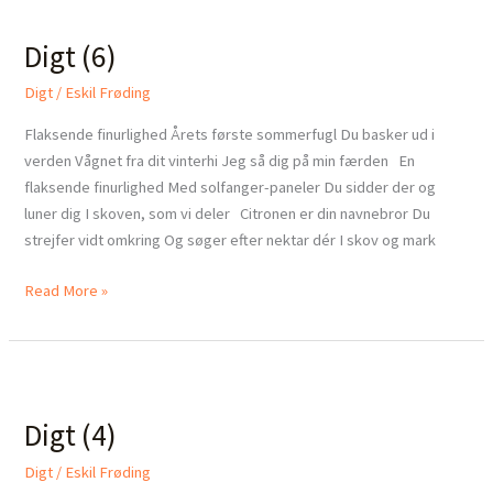
(6)
Digt (6)
Digt
/
Eskil Frøding
Flaksende finurlighed Årets første sommerfugl Du basker ud i
verden Vågnet fra dit vinterhi Jeg så dig på min færden En
flaksende finurlighed Med solfanger-paneler Du sidder der og
luner dig I skoven, som vi deler Citronen er din navnebror Du
strejfer vidt omkring Og søger efter nektar dér I skov og mark
Read More »
Digt
(4)
Digt (4)
Digt
/
Eskil Frøding