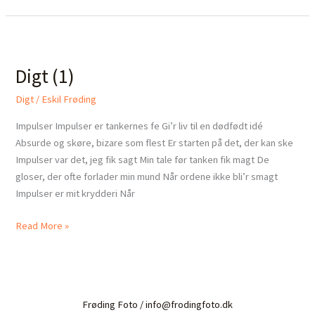
Digt
(1)
Digt (1)
Digt
/
Eskil Frøding
Impulser Impulser er tankernes fe Gi’r liv til en dødfødt idé
Absurde og skøre, bizare som flest Er starten på det, der kan ske
Impulser var det, jeg fik sagt Min tale før tanken fik magt De
gloser, der ofte forlader min mund Når ordene ikke bli’r smagt
Impulser er mit krydderi Når
Read More »
Frøding Foto / info@frodingfoto.dk