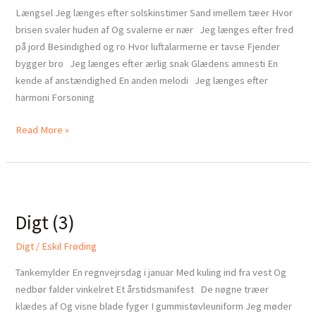
Længsel Jeg længes efter solskinstimer Sand imellem tæer Hvor
brisen svaler huden af Og svalerne er nær Jeg længes efter fred
på jord Besindighed og ro Hvor luftalarmerne er tavse Fjender
bygger bro Jeg længes efter ærlig snak Glædens amnesti En
kende af anstændighed En anden melodi Jeg længes efter
harmoni Forsoning
Read More »
Digt
(3)
Digt (3)
Digt
/
Eskil Frøding
Tankemylder En regnvejrsdag i januar Med kuling ind fra vest Og
nedbør falder vinkelret Et årstidsmanifest De nøgne træer
klædes af Og visne blade fyger I gummistøvleuniform Jeg møder