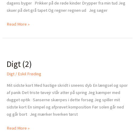
dagens byger Prikker på de røde kinder Drypper fra min tud Jeg
skuer på det grå tapet Og regner regnen ud Jeg søger
Read More »
Digt
(2)
Digt (2)
Digt
/
Eskil Frøding
Mit sidste kort Med hastige skridt i sneens dyb En længsel og spor
af panik Det triste tøvejr står atter på spring Jeg kæmper med
dugget optik Sanserne skærpes i dette forsøg Jeg spiller mit
sidste kort En simpel og afprøvet komposition Før solen går ned
og går bort Jeg mærker hverken tørst
Read More »