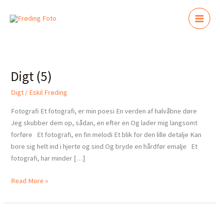
Gå
til
indholdet
Digt
(5)
Digt (5)
Digt
/
Eskil Frøding
Fotografi Et fotografi, er min poesi En verden af halvåbne døre
Jeg skubber dem op, sådan, en efter en Og lader mig langsomt
forføre Et fotografi, en fin melodi Et blik for den lille detalje Kan
bore sig helt ind i hjerte og sind Og bryde en hårdfør emalje Et
fotografi, har minder […]
Read More »
Digt