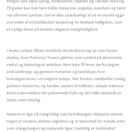
bringer sine egne sprog, madkulturer, højtider og værdier med sig.
På gaden kan man høre både malaysisk, engelsk, mandarin og tamil
i en uformel symfoni. Det er ikke usædvanligt at se en moské ligge
ved siden af et buddhistisk tempel og en hinduisk helligdom, som
et synligt bevis på landets religiøse mangfoldighed.
I Kuala Lumpur tårner moderne skyskrabere sig op over byens
skyline, hvor Petronas Towers glimter som symbol på økonomisk
vækst og teknologisk ambition. Men bare få timer derfra bugter
små landeveje sig gennem rismarker og landsbyer, hvor
hverdagen leves i et roligere tempo. Her trasker vandbøfler stadig
gennem markerne, og familier samles til måltider i simple træhuse.
Kontrasten mellem det pulserende byliv og det stille landskab er
skarp, men naturlig.
Naturen er lige så mangfoldig som befolkningen. Malaysia rummer
noget af verdens ældste regnskov og er hjemsted for truede arter
som orangutangen og malaysisk tiger. Samtidig er landskabet