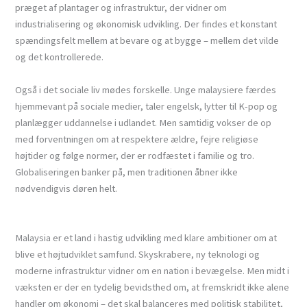
præget af plantager og infrastruktur, der vidner om
industrialisering og økonomisk udvikling. Der findes et konstant
spændingsfelt mellem at bevare og at bygge – mellem det vilde
og det kontrollerede.
Også i det sociale liv mødes forskelle. Unge malaysiere færdes
hjemmevant på sociale medier, taler engelsk, lytter til K-pop og
planlægger uddannelse i udlandet. Men samtidig vokser de op
med forventningen om at respektere ældre, fejre religiøse
højtider og følge normer, der er rodfæstet i familie og tro.
Globaliseringen banker på, men traditionen åbner ikke
nødvendigvis døren helt.
Malaysia er et land i hastig udvikling med klare ambitioner om at
blive et højtudviklet samfund. Skyskrabere, ny teknologi og
moderne infrastruktur vidner om en nation i bevægelse. Men midt i
væksten er der en tydelig bevidsthed om, at fremskridt ikke alene
handler om økonomi – det skal balanceres med politisk stabilitet,