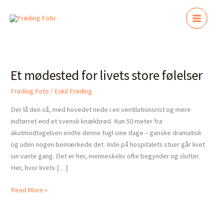
Gå
til
indholdet
Et
mødested
Et mødested for livets store følelser
for
livets
Frøding Foto
/
Eskil Frøding
store
følelser
Der lå den så, med hovedet nede i en ventilationsrist og mere
indtørret end et svensk knækbrød. Kun 50 meter fra
akutmodtagelsen endte denne fugl sine dage – ganske dramatisk
og uden nogen bemærkede det. Inde på hospitalets stuer går livet
sin vante gang. Det er her, menneskeliv ofte begynder og slutter.
Her, hvor livets […]
Read More »