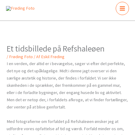
Gå
til
indholdet
Et tidsbillede på Refshaleøen
/
Frøding Foto
/ Af
Eskil Frøding
I en verden, der altid er i bevægelse, søger vi efter det perfekte,
det nye og det upåklagelige. Midt i denne jagt overser vi den
særlige æstetik og historie, der findes i forfaldet. Vi ser ikke
skønheden i de sprækker, der fremkommer på en gammel mur,
eller i de forladte bygninger, der engang husede liv og aktivitet.
Men det er netop der, i forfaldets afkroge, at vi finder fortællinger,
der venter på at blive genfortalt.
Med fotografierne om forfaldet på Refshaleøen ønsker jeg at
udfordre vores opfattelse af tid og værdi. Forfald minder os om,