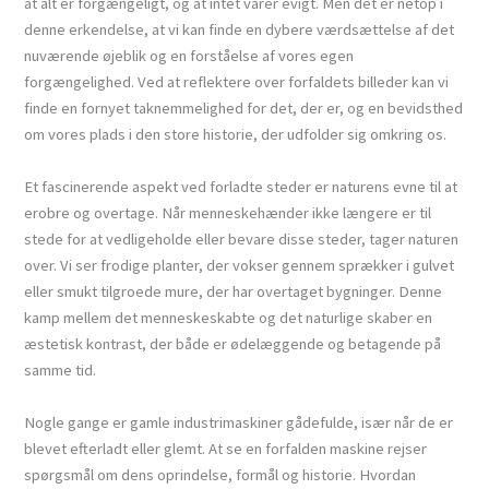
at alt er forgængeligt, og at intet varer evigt. Men det er netop i
denne erkendelse, at vi kan finde en dybere værdsættelse af det
nuværende øjeblik og en forståelse af vores egen
forgængelighed. Ved at reflektere over forfaldets billeder kan vi
finde en fornyet taknemmelighed for det, der er, og en bevidsthed
om vores plads i den store historie, der udfolder sig omkring os.
Et fascinerende aspekt ved forladte steder er naturens evne til at
erobre og overtage. Når menneskehænder ikke længere er til
stede for at vedligeholde eller bevare disse steder, tager naturen
over. Vi ser frodige planter, der vokser gennem sprækker i gulvet
eller smukt tilgroede mure, der har overtaget bygninger. Denne
kamp mellem det menneskeskabte og det naturlige skaber en
æstetisk kontrast, der både er ødelæggende og betagende på
samme tid.
Nogle gange er gamle industrimaskiner gådefulde, især når de er
blevet efterladt eller glemt. At se en forfalden maskine rejser
spørgsmål om dens oprindelse, formål og historie. Hvordan