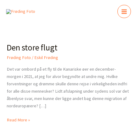
Gå
til
indholdet
Den
store
Den store flugt
flugt
Frøding Foto
/
Eskil Frøding
Det var ombord på et fly til de Kanariske øer en december-
morgen i 2021, at jeg for alvor begyndte at undre mig. Hvilke
forventninger og drømme skulle denne rejse i virkeligheden indfri
for alle disse mennesker? Lidt afslapning under sydens sol var det
åbenlyse svar, men kunne der ligge andet bag denne migration af
nordeuropæere? […]
Read More »