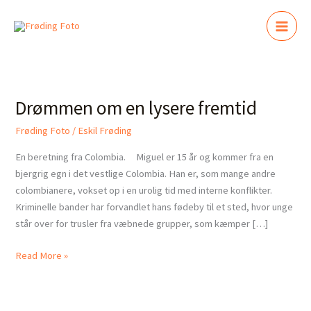
Gå
til
indholdet
Drømmen
om
Drømmen om en lysere fremtid
en
lysere
Frøding Foto
/
Eskil Frøding
fremtid
En beretning fra Colombia. Miguel er 15 år og kommer fra en
bjergrig egn i det vestlige Colombia. Han er, som mange andre
colombianere, vokset op i en urolig tid med interne konflikter.
Kriminelle bander har forvandlet hans fødeby til et sted, hvor unge
står over for trusler fra væbnede grupper, som kæmper […]
Read More »