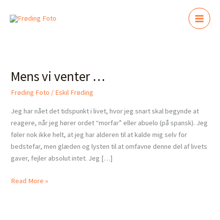
Gå
til
indholdet
Mens
vi
Mens vi venter …
venter
…
Frøding Foto
/
Eskil Frøding
Jeg har nået det tidspunkt i livet, hvor jeg snart skal begynde at
reagere, når jeg hører ordet “morfar” eller abuelo (på spansk). Jeg
føler nok ikke helt, at jeg har alderen til at kalde mig selv for
bedstefar, men glæden og lysten til at omfavne denne del af livets
gaver, fejler absolut intet. Jeg […]
Read More »