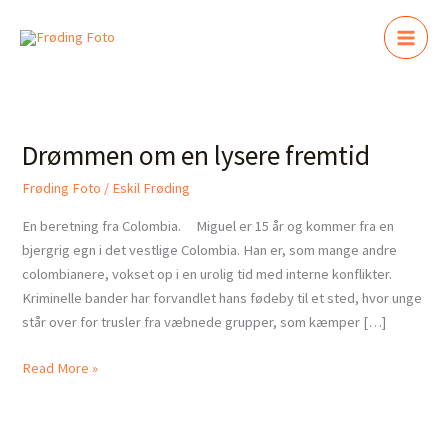
Gå
til
indholdet
Drømmen
om
Drømmen om en lysere fremtid
en
lysere
Frøding Foto
/
Eskil Frøding
fremtid
En beretning fra Colombia. Miguel er 15 år og kommer fra en
bjergrig egn i det vestlige Colombia. Han er, som mange andre
colombianere, vokset op i en urolig tid med interne konflikter.
Kriminelle bander har forvandlet hans fødeby til et sted, hvor unge
står over for trusler fra væbnede grupper, som kæmper […]
Read More »