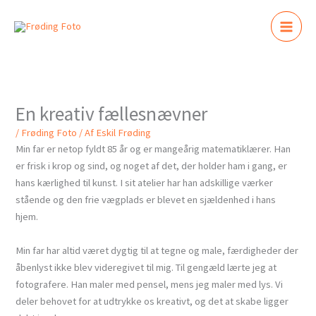
Gå
til
indholdet
En kreativ fællesnævner
/
Frøding Foto
/ Af
Eskil Frøding
Min far er netop fyldt 85 år og er mangeårig matematiklærer. Han
er frisk i krop og sind, og noget af det, der holder ham i gang, er
hans kærlighed til kunst. I sit atelier har han adskillige værker
stående og den frie vægplads er blevet en sjældenhed i hans
hjem.
Min far har altid været dygtig til at tegne og male, færdigheder der
åbenlyst ikke blev videregivet til mig. Til gengæld lærte jeg at
fotografere. Han maler med pensel, mens jeg maler med lys. Vi
deler behovet for at udtrykke os kreativt, og det at skabe ligger