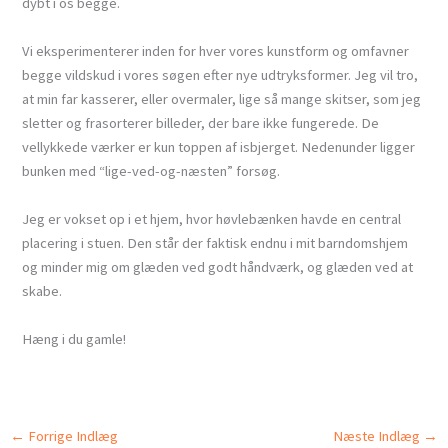
dybt i os begge.
Vi eksperimenterer inden for hver vores kunstform og omfavner
begge vildskud i vores søgen efter nye udtryksformer. Jeg vil tro,
at min far kasserer, eller overmaler, lige så mange skitser, som jeg
sletter og frasorterer billeder, der bare ikke fungerede. De
vellykkede værker er kun toppen af isbjerget. Nedenunder ligger
bunken med “lige-ved-og-næsten” forsøg.
Jeg er vokset op i et hjem, hvor høvlebænken havde en central
placering i stuen. Den står der faktisk endnu i mit barndomshjem
og minder mig om glæden ved godt håndværk, og glæden ved at
skabe.
Hæng i du gamle!
←
Forrige Indlæg
Næste Indlæg
→